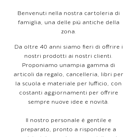
Ben
ven
uti
ne
lla
nost
ra
cart
ol
eria
di
fam
ig
lia
,
un
a
del
le
pi
ù
ant
iche
de
lla
z
ona
.
Da
o
lt
re
40
ann
i
s
iam
o
f
ieri
di
off
ri
re
i
nost
ri
prod
otti
a
i
nost
ri
client
i
.
Prop
on
iam
o
un
‘
amp
ia
gamma
di
artic
oli
da
reg
alo
,
cancell
eria
,
lib
ri
per
la
sc
u
ola
e
material
e
per
l
‘
uff
icio
,
con
cost
anti
agg
i
orn
ament
i
per
off
ri
re
sem
pre
nu
ove
ide
e
e
no
v
it
à
.
Il
nost
ro
person
ale
è
gent
ile
e
prepar
ato
,
pr
onto
a
ris
p
ond
ere
a