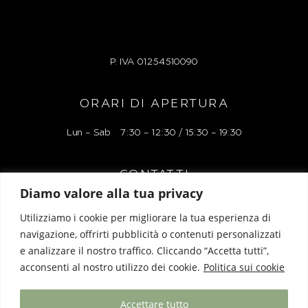
P. IVA
01254510090
ORARI DI APERTURA
Lun – Sab 7:30 – 12:30 / 15:30 – 19:30
CONTATTI
Diamo valore alla tua privacy
Via Alessandro Manzoni 38r, 17100 Savona
Utilizziamo i cookie per migliorare la tua esperienza di
Tel: 019 827248
navigazione, offrirti pubblicità o contenuti personalizzati
e analizzare il nostro traffico. Cliccando “Accetta tutti”,
Mail: liguriaboutiquelacartoleria@gmail.com
acconsenti al nostro utilizzo dei cookie.
Politica sui cookie
Accettare tutto