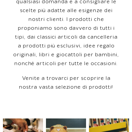
qu
als
ias
i
dom
anda
e
a
cons
ig
li
are
le
s
cel
te
pi
ù
ad
at
te
alle
es
igen
ze
de
i
nost
ri
client
i
.
I
prod
otti
che
prop
on
iam
o
son
o
d
av
ver
o
di
tut
ti
i
tip
i
,
d
ai
classic
i
artic
oli
da
cancell
eria
a
prod
otti
pi
ù
es
clus
iv
i
,
ide
e
reg
alo
original
i
,
lib
ri
e
g
i
oc
att
oli
per
b
amb
ini
,
non
ch
é
artic
oli
per
tut
te
le
occasion
i
.
Ven
ite
a
tro
var
ci
per
sc
op
ri
re
la
nost
ra
vast
a
se
lez
ione
di
prod
otti
!