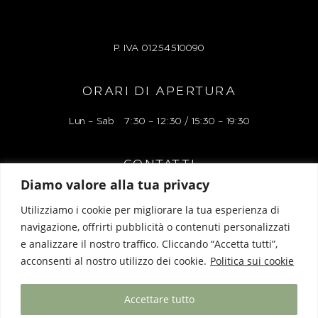
P. IVA
01254510090
ORARI DI APERTURA
Lun – Sab 7:30 – 12:30 / 15:30 – 19:30
CONTATTI
Diamo valore alla tua privacy
Via Alessandro Manzoni 38r, 17100 Savona
Utilizziamo i cookie per migliorare la tua esperienza di
Tel: 019 827248
navigazione, offrirti pubblicità o contenuti personalizzati
e analizzare il nostro traffico. Cliccando “Accetta tutti”,
Mail: liguriaboutiquelacartoleria@gmail.com
acconsenti al nostro utilizzo dei cookie.
Politica sui cookie
Accettare tutto
Privacy Policy
|
Cookie Policy