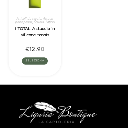
Articoli da regalo
,
Astucci
portapenne
,
Scuola
,
Ufficio
I TOTAL Astuccio in
silicone tennis
€
12,90
SELEZIONA