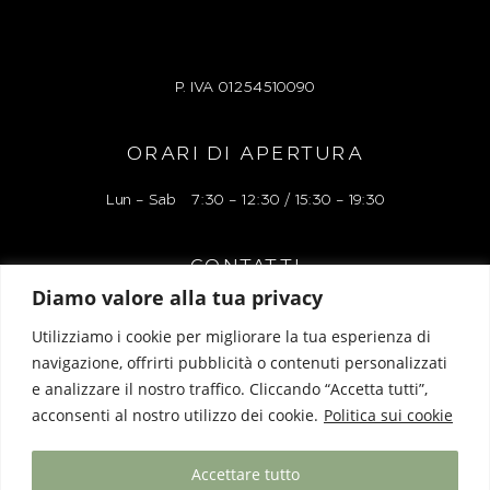
P. IVA
01254510090
ORARI DI APERTURA
Lun – Sab 7:30 – 12:30 / 15:30 – 19:30
CONTATTI
Diamo valore alla tua privacy
Via Alessandro Manzoni 38r, 17100 Savona
Utilizziamo i cookie per migliorare la tua esperienza di
Tel: 019 827248
navigazione, offrirti pubblicità o contenuti personalizzati
e analizzare il nostro traffico. Cliccando “Accetta tutti”,
Mail: liguriaboutiquelacartoleria@gmail.com
acconsenti al nostro utilizzo dei cookie.
Politica sui cookie
Accettare tutto