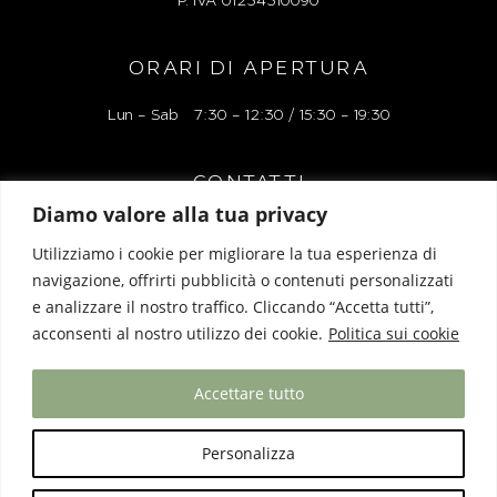
P. IVA
01254510090
ORARI DI APERTURA
Lun – Sab 7:30 – 12:30 / 15:30 – 19:30
CONTATTI
Diamo valore alla tua privacy
Via Alessandro Manzoni 38r, 17100 Savona
Utilizziamo i cookie per migliorare la tua esperienza di
Tel: 019 827248
navigazione, offrirti pubblicità o contenuti personalizzati
e analizzare il nostro traffico. Cliccando “Accetta tutti”,
Mail: liguriaboutiquelacartoleria@gmail.com
acconsenti al nostro utilizzo dei cookie.
Politica sui cookie
Accettare tutto
Privacy Policy
|
Cookie Policy
Personalizza
Designed & Powered by
Biz Bull