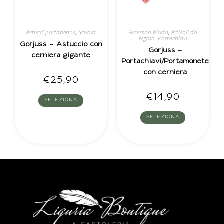
Astucci portapenne
,
Scuola
Accessori Moda
,
Articoli da
regalo
,
Portachiavi
Gorjuss – Astuccio con
Gorjuss –
cerniera gigante
Portachiavi/Portamonete
con cerniera
€
25,90
€
14,90
SELEZIONA
SELEZIONA