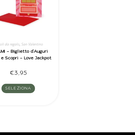
coli da regalo
,
San Valentino
I – Biglietto d’Auguri
 e Scopri – Love Jackpot
€
3,95
SELEZIONA