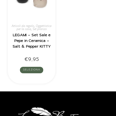
Articoli da regalo
,
Oggettistica
per la casa
,
Set pranzo
LEGAMI – Set Sale e
Pepe in Ceramica –
Salt & Pepper KITTY
€
9,95
SELEZIONA