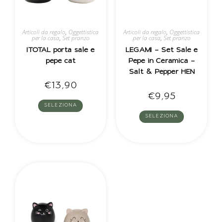
Articoli da regalo
,
Oggettistica
Articoli da regalo
,
Oggettistica
per la casa
,
Set pranzo
per la casa
,
Set pranzo
ITOTAL porta sale e
LEGAMI – Set Sale e
pepe cat
Pepe in Ceramica –
Salt & Pepper HEN
€
13,90
€
9,95
SELEZIONA
SELEZIONA