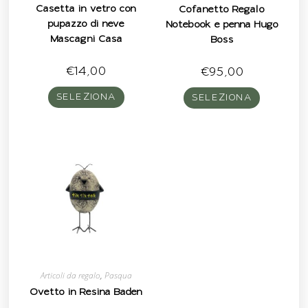
Casetta in vetro con
Cofanetto Regalo
pupazzo di neve
Notebook e penna Hugo
Mascagni Casa
Boss
€
14,00
€
95,00
SELEZIONA
SELEZIONA
Articoli da regalo
,
Pasqua
Ovetto in Resina Baden