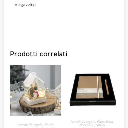
magazzino.
Prodotti correlati
Articoli da regalo
,
Cancelleria
,
Articoli da regalo
,
Natale
Notebook
,
Ufficio