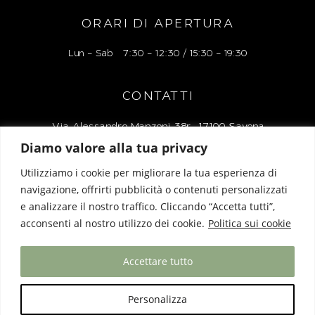
ORARI DI APERTURA
Lun – Sab 7:30 – 12:30 / 15:30 – 19:30
CONTATTI
Via Alessandro Manzoni 38r, 17100 Savona
Diamo valore alla tua privacy
Tel: 019 827248
Utilizziamo i cookie per migliorare la tua esperienza di
Mail: liguriaboutiquelacartoleria@gmail.com
navigazione, offrirti pubblicità o contenuti personalizzati
e analizzare il nostro traffico. Cliccando “Accetta tutti”,
acconsenti al nostro utilizzo dei cookie.
Politica sui cookie
Privacy Policy
|
Cookie Policy
Accettare tutto
Designed & Powered by
Biz Bull
Personalizza