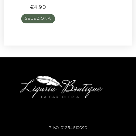
€
4,90
SELEZIONA
P. IVA
01254510090