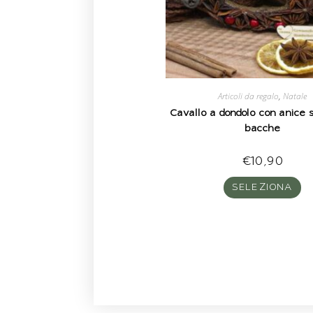
Articoli da regalo
,
Natale
Cavallo a dondolo con anice s
bacche
€
10,90
SELEZIONA