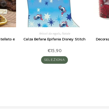
Articoli da regalo
,
Natale
tellato e
Calza Befana Epifania Disney Stitch
Decoraz
€
15,90
SELEZIONA