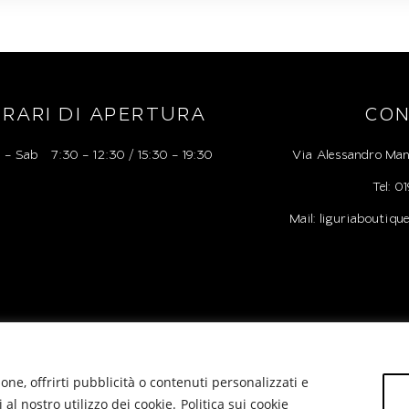
RARI DI APERTURA
CON
 – Sab 7:30 – 12:30 / 15:30 – 19:30
Via Alessandro Man
Tel: 
Mail: liguriaboutiq
one, offrirti pubblicità o contenuti personalizzati e
i al nostro utilizzo dei cookie.
Politica sui cookie