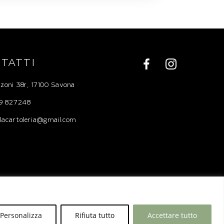
TATTI
zoni 38r, 17100 Savona
019 827248
uelacartoleria@gmail.com
Designed & Powered by
Biz Bull
Personalizza
Rifiuta tutto
Accettare tutto