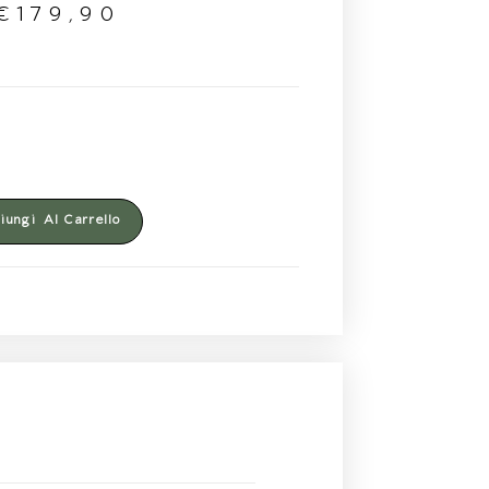
€
179,90
ungi Al Carrello