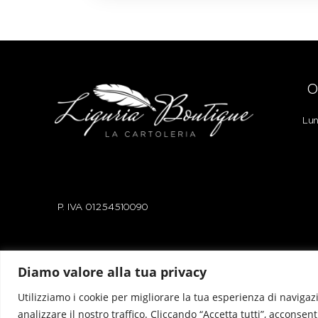
O
Lun
P. IVA
01254510090
Diamo valore alla tua privacy
Privacy Policy
|
Cookie Policy
Utilizziamo i cookie per migliorare la tua esperienza di navigazi
analizzare il nostro traffico. Cliccando “Accetta tutti”, acconsent