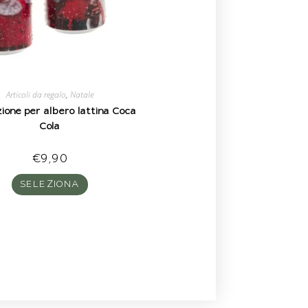
Articoli da regalo
,
Natale
ione per albero lattina Coca
Cola
€
9,90
SELEZIONA