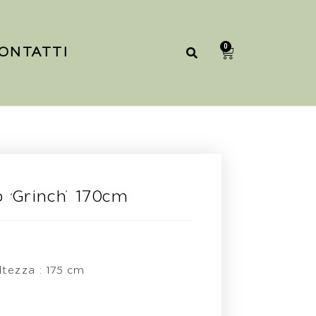
0
ONTATTI
 ‘Grinch’ 170cm
ltezza : 175 cm