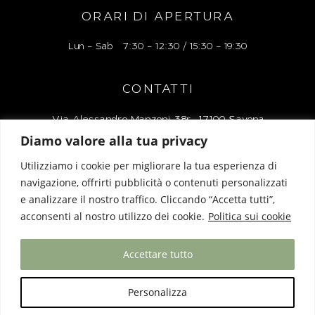
ORARI DI APERTURA
Lun – Sab 7:30 – 12:30 / 15:30 – 19:30
CONTATTI
Via Alessandro Manzoni 38r, 17100 Savona
Diamo valore alla tua privacy
Tel: 019 827248
Utilizziamo i cookie per migliorare la tua esperienza di
Mail: liguriaboutiquelacartoleria@gmail.com
navigazione, offrirti pubblicità o contenuti personalizzati
e analizzare il nostro traffico. Cliccando “Accetta tutti”,
acconsenti al nostro utilizzo dei cookie.
Politica sui cookie
Privacy Policy
|
Cookie Policy
Accettare tutto
Designed & Powered by
Biz Bull
Personalizza