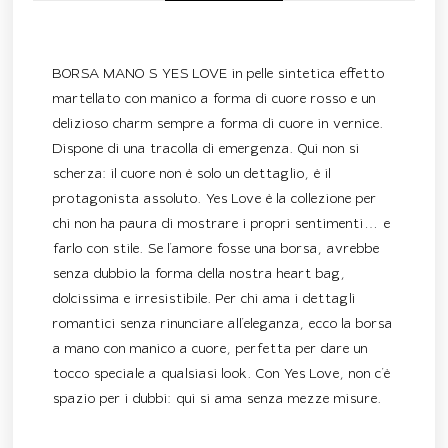
Descrizione
BORSA MANO S YES LOVE in pelle sintetica effetto
martellato con manico a forma di cuore rosso e un
delizioso charm sempre a forma di cuore in vernice.
Dispone di una tracolla di emergenza. Qui non si
scherza: il cuore non è solo un dettaglio, è il
protagonista assoluto. Yes Love è la collezione per
chi non ha paura di mostrare i propri sentimenti… e
farlo con stile. Se l’amore fosse una borsa, avrebbe
senza dubbio la forma della nostra heart bag,
dolcissima e irresistibile. Per chi ama i dettagli
romantici senza rinunciare all’eleganza, ecco la borsa
a mano con manico a cuore, perfetta per dare un
tocco speciale a qualsiasi look. Con Yes Love, non c’è
spazio per i dubbi: qui si ama senza mezze misure.