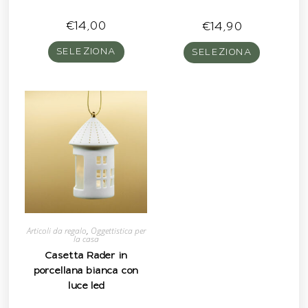
€
14,00
€
14,90
SELEZIONA
SELEZIONA
Articoli da regalo
,
Oggettistica per
la casa
Casetta Rader in
porcellana bianca con
luce led