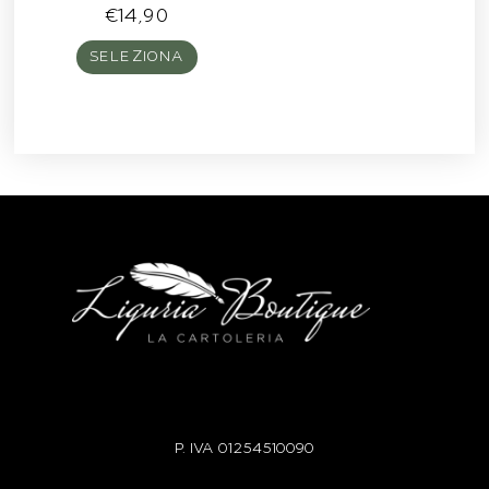
€
14,90
SELEZIONA
P. IVA
01254510090