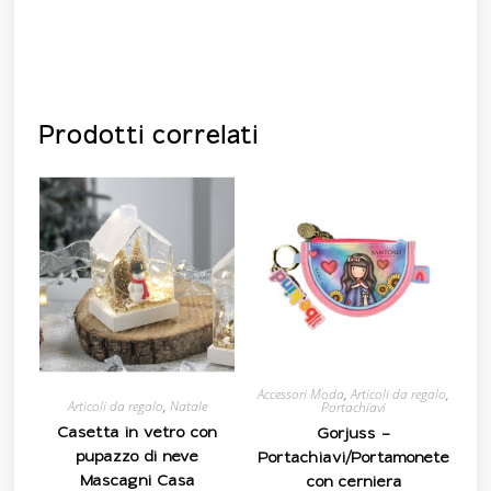
Prodotti correlati
Accessori Moda
,
Articoli da regalo
,
Articoli da regalo
,
Natale
Portachiavi
Casetta in vetro con
Gorjuss –
pupazzo di neve
Portachiavi/Portamonete
Mascagni Casa
con cerniera