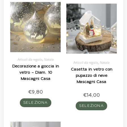
Articoli da regalo
,
Natale
Articoli da regalo
,
Natale
Decorazione a goccia in
Casetta in vetro con
vetro – Diam. 10
pupazzo di neve
Mascagni Casa
Mascagni Casa
€
9,80
€
14,00
SELEZIONA
SELEZIONA