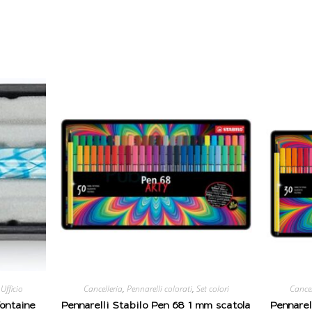
,
Ufficio
Cancelleria
,
Pennarelli colorati
,
Set colori
Cancel
fontaine
Pennarelli Stabilo Pen 68 1 mm scatola
Pennarel