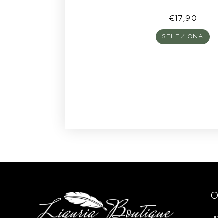
€
17,90
SELEZIONA
O
Lun