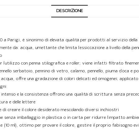
DESCRIZIONE
70 a Parigi, è sinonimo di elevata qualità per prodotti al servizio dell
ente da: acqua, umettante che limita l’essiccazione a livello della pe
po
’utilizzo con penna stilografica e roller; viene infatti filtrato fineme
ennello serbatoio, pennino di vetro, calamo, pennello, piuma d’oca e p
in acqua, offre una gradazione di colori delicati ed omogenei; applicato 
egni
e intenso e la consistenza offrono una qualità di scrittura senza prece
ura e delle lettere
e di creare il colore desiderato mescolando diversi inchiostri
e senza imballaggio in plastica o in carta per ridurre l’impatto ambie
e (10 ml), ottimo per provare il colore, gestire il proprio fabisogno ev