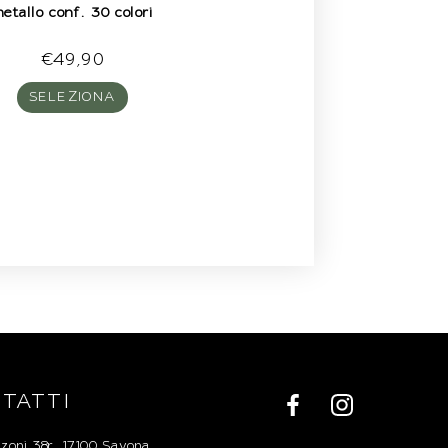
etallo conf. 30 colori
€
49,90
SELEZIONA
TATTI
zoni 38r, 17100 Savona