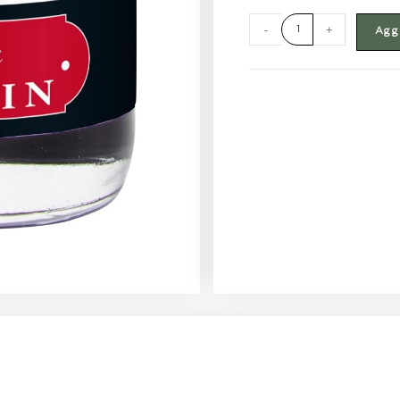
-
+
Aggi