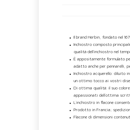
Descrizione
Il brand Herbin, fondato nel 16
Inchiostro composto principalm
qualità dell’inchiostro nel tem
È appositamente formulato per l
adatto anche per pennarelli, p
Inchiostro acquerello: diluito 
un ottimo tocco ai vostri dis
Di ottima qualità: il suo color
appassionati dell’ottima scritt
L’inchiostro in flacone consent
Prodotto in Francia; spedizion
Flacone di dimensioni contenut