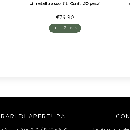
di metallo assortiti Conf. 50 pezzi
m
€
79,90
SELEZIONA
RARI DI APERTURA
CON
 – Sab 7:30 – 12:30 / 15:30 – 19:30
Via Alessandro Man