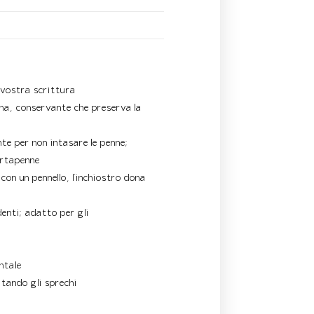
a vostra scrittura
nna, conservante che preserva la
nte per non intasare le penne;
ortapenne
con un pennello, l’inchiostro dona
denti; adatto per gli
ntale
itando gli sprechi