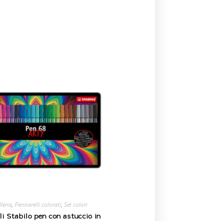
leria
,
Pennarelli colorati
,
Set colori
li Stabilo pen con astuccio in