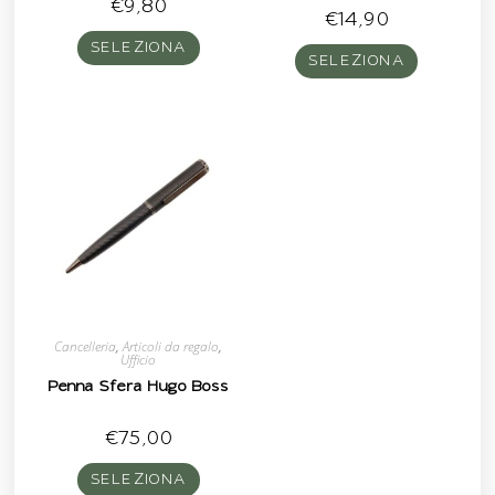
€
9,80
€
14,90
SELEZIONA
SELEZIONA
Cancelleria
,
Articoli da regalo
,
Ufficio
Penna Sfera Hugo Boss
€
75,00
SELEZIONA