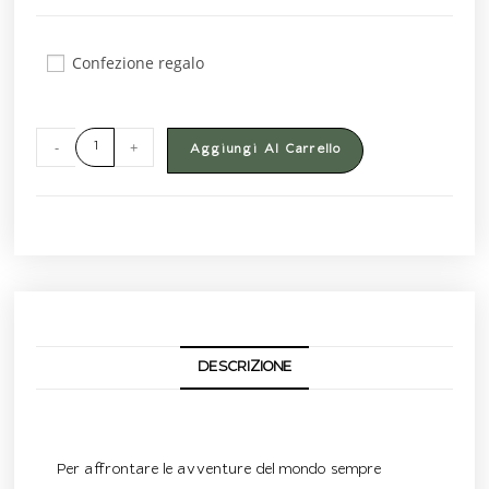
Confezione regalo
-
+
Aggiungi Al Carrello
DESCRIZIONE
Descrizione
Per affrontare le avventure del mondo sempre