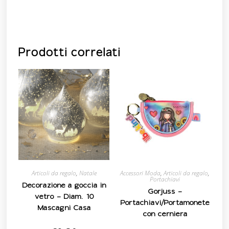
Prodotti correlati
Articoli da regalo
,
Natale
Accessori Moda
,
Articoli da regalo
,
Portachiavi
Decorazione a goccia in
Gorjuss –
vetro – Diam. 10
Portachiavi/Portamonete
Mascagni Casa
con cerniera