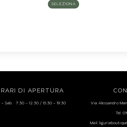
SELEZIONA
RARI DI APERTURA
CON
 – Sab 7:30 – 12:30 / 15:30 – 19:30
Via Alessandro Man
Tel: 
Mail: liguriaboutiq