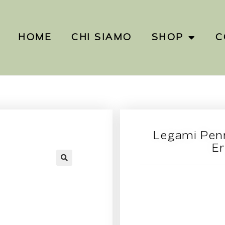
HOME
CHI SIAMO
SHOP
C
Legami Penn
E