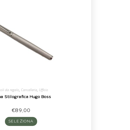
coli da regalo
,
Cancelleria
,
Ufficio
a Stilografica Hugo Boss
€
89,00
SELEZIONA