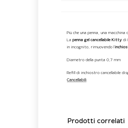
Descrizione
Più che una penna, una macchina 
La
penna gel cancellabile Kitty
di 
in incognito, rimuovendo l’
inchios
Diametro della punta 0,7 mm
Refill di inchiostro cancellabile dis
Cancellabili
.
Prodotti correlati