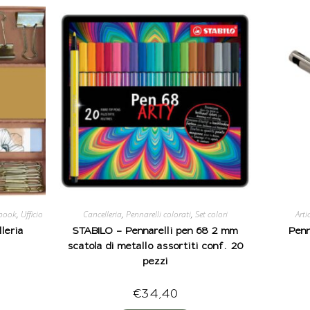
book
,
Ufficio
Cancelleria
,
Pennarelli colorati
,
Set colori
Arti
leria
STABILO – Pennarelli pen 68 2 mm
Penn
scatola di metallo assortiti conf. 20
pezzi
€
34,40