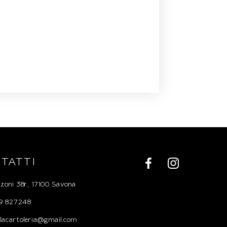
TATTI
zoni 38r, 17100 Savona
019 827248
uelacartoleria@gmail.com