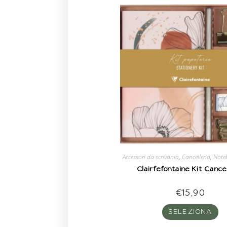
Accessori da scrivania
,
Cancelleria
,
Note
Clairfefontaine Kit Cancel
€
15,90
SELEZIONA