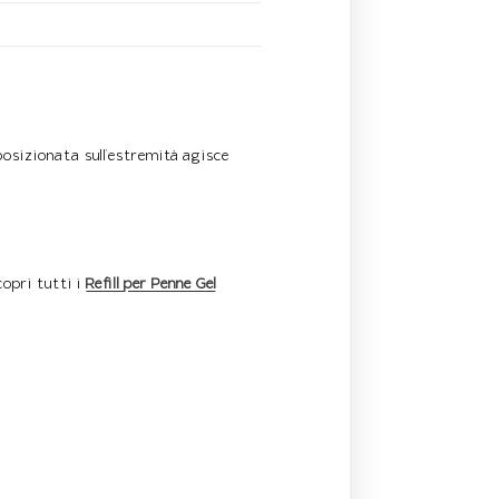
osizionata sull’estremità agisce
copri tutti i
Refill per Penne Gel