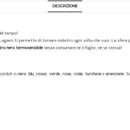
DESCRIZIONE
del tempo!
Legami ti permette di tornare indietro ogni volta che vuoi. La sfera p
tro nero termosensibile
senza consumare né il foglio, né se stessa!
ponibili in
nero
,
blu
,
rosso
,
verde
,
rosa
,
viola
,
turchese
e
arancione
. S