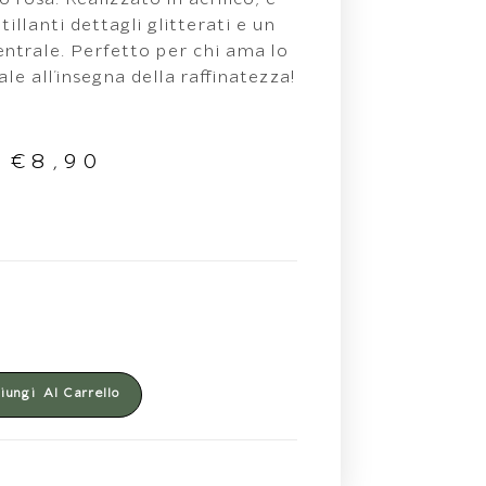
 rosa. Realizzato in acrilico, è
illanti dettagli glitterati e un
centrale. Perfetto per chi ama lo
ale all’insegna della raffinatezza!
€
8,90
ungi Al Carrello