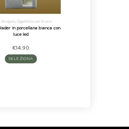
i da regalo
,
Oggettistica per la casa
Rader in porcellana bianca con
luce led
€
14,90
SELEZIONA