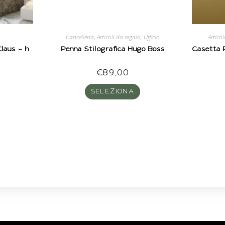
Cancelleria
,
Articoli da regalo
,
Ufficio
Articol
Claus – h
Penna Stilografica Hugo Boss
Casetta 
€
89,00
SELEZIONA