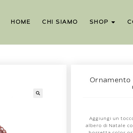
HOME
CHI SIAMO
SHOP
C
Ornamento 
Aggiungi un tocc
albero di Natale c