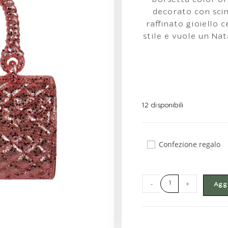
borsetta color oro
decorato con scint
raffinato gioiello 
stile e vuole un Nat
12 disponibili
Confezione regalo
-
+
Aggi