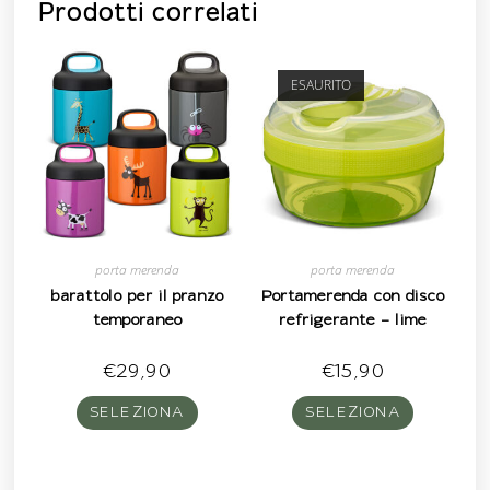
Prodotti correlati
ESAURITO
porta merenda
porta merenda
barattolo per il pranzo
Portamerenda con disco
temporaneo
refrigerante – lime
€
29,90
€
15,90
SELEZIONA
SELEZIONA