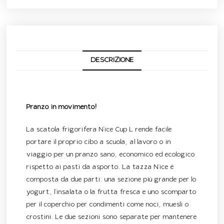
DESCRIZIONE
Descrizione
Pranzo in movimento!
La scatola frigorifera N’ice Cup L rende facile
portare il proprio cibo a scuola, al lavoro o in
viaggio per un pranzo sano, economico ed ecologico
rispetto ai pasti da asporto. La tazza N’ice è
composta da due parti: una sezione più grande per lo
yogurt, l’insalata o la frutta fresca e uno scomparto
per il coperchio per condimenti come noci, muesli o
crostini. Le due sezioni sono separate per mantenere