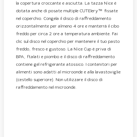
la copertura croccante e asciutta. La tazza N’ice è
dotata anche di posate multiple CUTElery™ fissate
nel coperchio. Congela il disco di raffreddamento
orizzontalmente per almeno 4 ore e manterrà il cibo
freddo per circa 2 ore a temperatura ambiente. Fai
clic sul disco nel coperchio per mantenere il tuo pasto
freddo, fresco e gustoso. La N’ice Cup è priva di
BPA, ftalati e piombo e il disco di raffreddamento
contiene gel refrigerante atossico. I contenitori per
alimenti sono adatti al microonde e alla lavastoviglie
(cestello superiore). Non utilizzare il disco di
raffreddamento nel microonde.