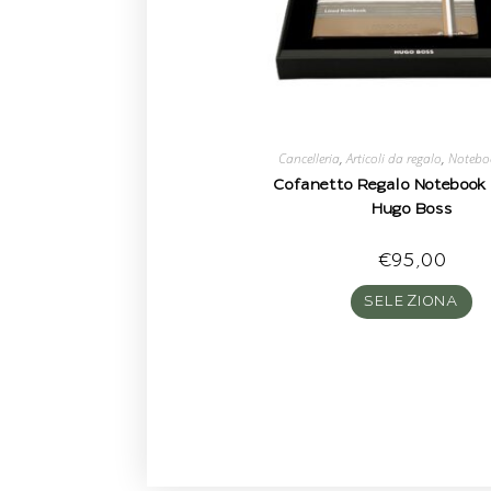
Cancelleria
,
Articoli da regalo
,
Notebo
Cofanetto Regalo Notebook 
Hugo Boss
€
95,00
SELEZIONA