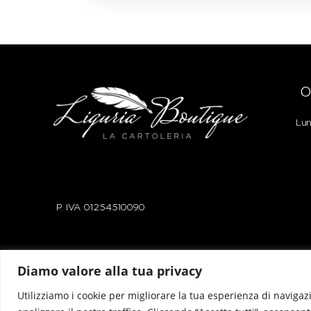
O
Lun
P. IVA
01254510090
Diamo valore alla tua privacy
Privacy Policy
|
Cookie Policy
Utilizziamo i cookie per migliorare la tua esperienza di navigazi