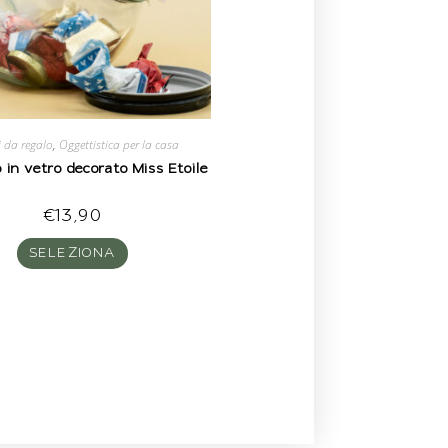
i da regalo
,
Oggettistica per la casa
 in vetro decorato Miss Etoile
€
13,90
SELEZIONA