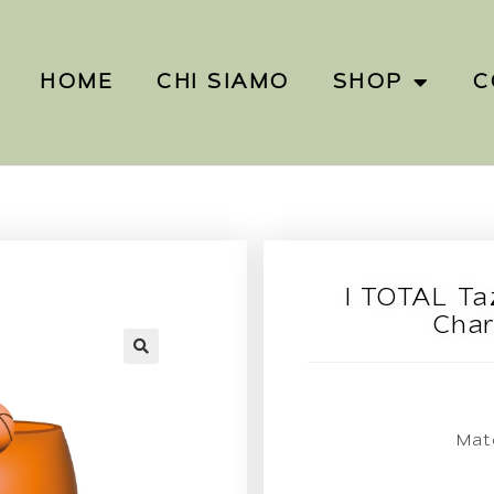
HOME
CHI SIAMO
SHOP
C
I TOTAL Ta
Char
Mat