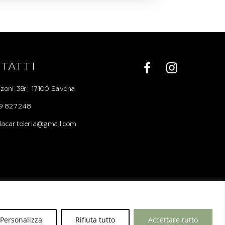
TATTI
zoni 38r, 17100 Savona
019 827248
uelacartoleria@gmail.com
Designed & Powered by
Biz Bull
Personalizza
Rifiuta tutto
Accettare tutto