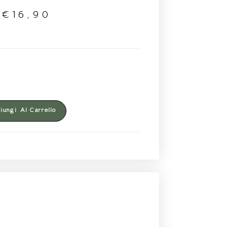
€
16,90
ungi Al Carrello