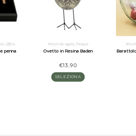
ok
,
Ufficio
Articoli da regalo
,
Pasqua
Articol
e penna
Ovetto in Resina Baden
Barattolo
€
13,90
SELEZIONA