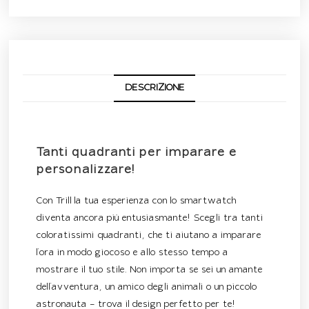
DESCRIZIONE
Descrizione
Tanti quadranti per imparare e
personalizzare!
Con Trill la tua esperienza con lo smartwatch
diventa ancora più entusiasmante! Scegli tra tanti
coloratissimi quadranti, che ti aiutano a imparare
l’ora in modo giocoso e allo stesso tempo a
mostrare il tuo stile. Non importa se sei un amante
dell’avventura, un amico degli animali o un piccolo
astronauta – trova il design perfetto per te!