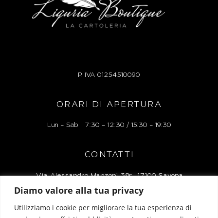
P. IVA
01254510090
ORARI DI APERTURA
Lun – Sab 7:30 – 12:30 / 15:30 – 19:30
CONTATTI
Via Alessandro Manzoni 38r, 17100 Savona
Diamo valore alla tua privacy
Tel: 019 827248
Utilizziamo i cookie per migliorare la tua esperienza di
Mail: liguriaboutiquelacartoleria@gmail.com