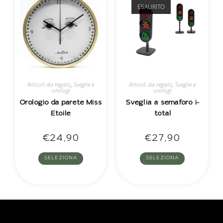
ESAURITO
Articoli da regalo
,
Sveglie e
Articoli da regalo
,
Sveglie e
orologi
orologi
Orologio da parete Miss
Sveglia a semaforo i-
Etoile
total
€
24,90
€
27,90
SELEZIONA
SELEZIONA