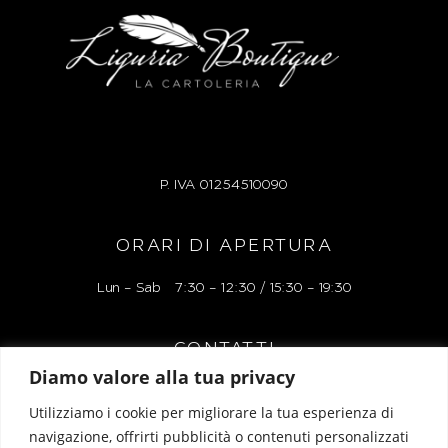
P. IVA
01254510090
ORARI DI APERTURA
Lun – Sab 7:30 – 12:30 / 15:30 – 19:30
CONTATTI
Diamo valore alla tua privacy
Via Alessandro Manzoni 38r, 17100 Savona
Utilizziamo i cookie per migliorare la tua esperienza di
Tel: 019 827248
navigazione, offrirti pubblicità o contenuti personalizzati