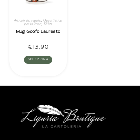
Articoli da regalo
,
Oggettistica
per la casa
,
Tazze
Mug Goofo Laureato
€
13,90
SELEZIONA