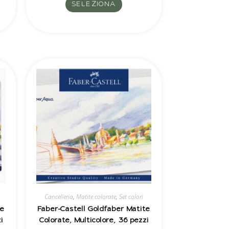
SELEZIONA
Cancelleria
,
Matite colorate
,
Set colori
e
Faber-Castell Goldfaber Matite
i
Colorate, Multicolore, 36 pezzi