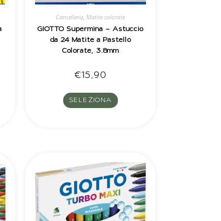
Cancelleria
,
Matite colorate
a
GIOTTO Supermina – Astuccio
da 24 Matite a Pastello
Colorate, 3.8mm
€
15,90
SELEZIONA