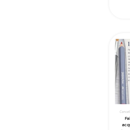
Cancell
Fa
acq