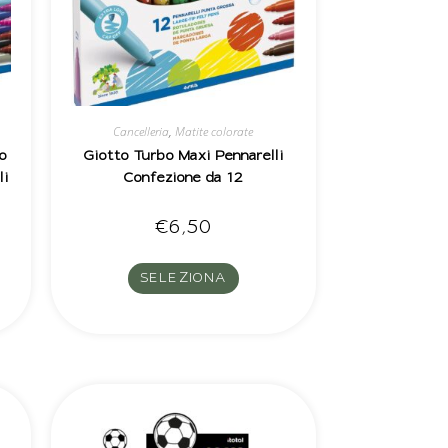
Cancelleria
,
Matite colorate
o
Giotto Turbo Maxi Pennarelli
li
Confezione da 12
€
6,50
SELEZIONA