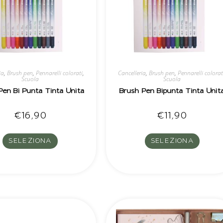
ia
,
Brush pen
,
Pennarelli colorati
,
Cancelleria
,
Brush pen
,
Pennarelli colorat
Scuola
Scuola
Pen Bi Punta Tinta Unita
Brush Pen Bipunta Tinta Unit
€
16,90
€
11,90
SELEZIONA
SELEZIONA