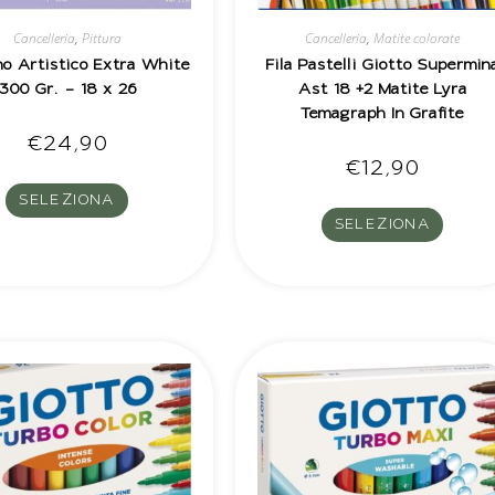
Cancelleria
,
Pittura
Cancelleria
,
Matite colorate
no Artistico Extra White
Fila Pastelli Giotto Supermin
300 Gr. – 18 x 26
Ast 18 +2 Matite Lyra
Temagraph In Grafite
€
24,90
€
12,90
SELEZIONA
SELEZIONA