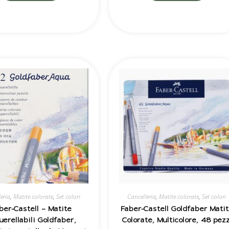
eria
,
Matite colorate
,
Set colori
Cancelleria
,
Matite colorate
,
Set colori
ber-Castell – Matite
Faber-Castell Goldfaber Matit
uerellabili Goldfaber,
Colorate, Multicolore, 48 pezz