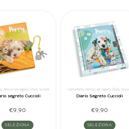
ia
,
Articoli da regalo
,
Diari
,
Scuola
Cancelleria
,
Articoli da regalo
,
Diari
,
Scuo
ario segreto Cuccioli
Diario Segreto Cuccioli
€
9,90
€
9,90
SELEZIONA
SELEZIONA