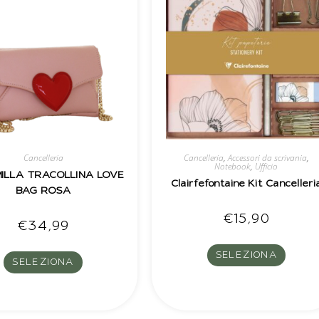
Cancelleria
Cancelleria
,
Accessori da scrivania
,
Notebook
,
Ufficio
ILLA TRACOLLINA LOVE
Clairfefontaine Kit Cancelleri
BAG ROSA
€
15,90
€
34,99
SELEZIONA
SELEZIONA