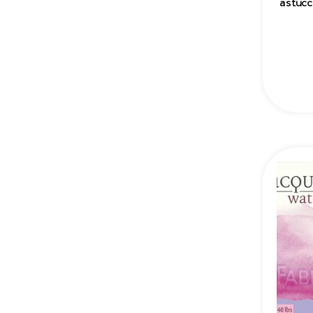
astucc