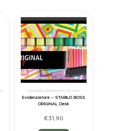
la
Cancelleria
,
Evidenziatori
,
Set colori
Evidenziatore – STABILO BOSS
ORIGINAL Desk
€
31,90