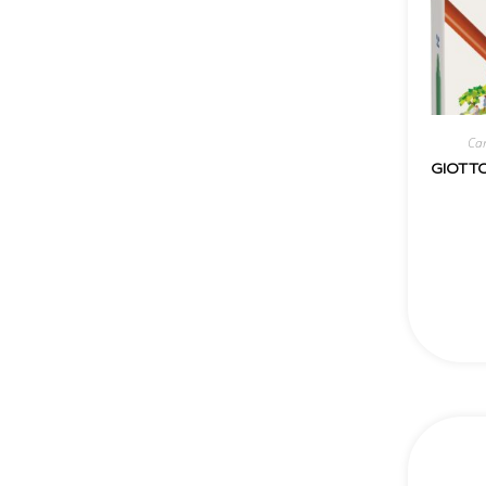
Can
GIOTT