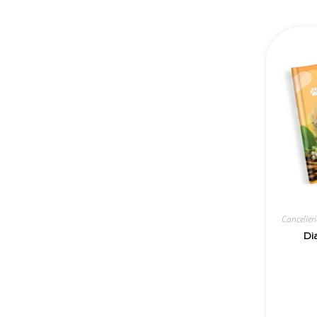
Canceller
Di