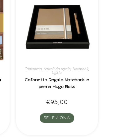
Cancelleria
,
Articoli da regalo
,
Notebook
,
Ufficio
a
Cofanetto Regalo Notebook e
penna Hugo Boss
€
95,00
SELEZIONA