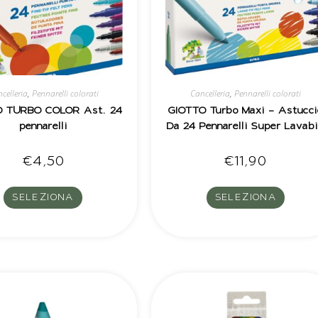
celleria
,
Pennarelli colorati
Cancelleria
,
Pennarelli colorati
O TURBO COLOR Ast. 24
GIOTTO Turbo Maxi – Astucci
pennarelli
Da 24 Pennarelli Super Lavabi
€
4,50
€
11,90
SELEZIONA
SELEZIONA