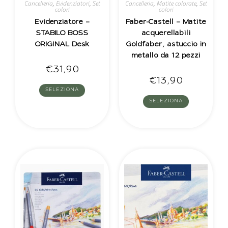
Cancelleria
,
Evidenziatori
,
Set
Cancelleria
,
Matite colorate
,
Set
colori
colori
Evidenziatore –
Faber-Castell – Matite
STABILO BOSS
acquerellabili
ORIGINAL Desk
Goldfaber, astuccio in
metallo da 12 pezzi
€
31,90
€
13,90
SELEZIONA
SELEZIONA