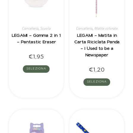
Cancelleria
,
Scuola
Cancelleria
,
Matite colorate
LEGAMI – Gomma 2 in 1
LEGAMI – Matita in
– Pantastic Eraser
Carta Riciclata Panda
– I Used to be a
Newspaper
€
1,95
€
1,20
SELEZIONA
SELEZIONA