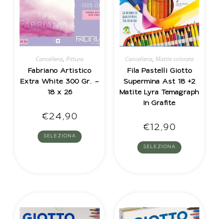
Cancelleria
,
Pittura
Cancelleria
,
Matite colorate
Fabriano Artistico
Fila Pastelli Giotto
Extra White 300 Gr. –
Supermina Ast 18 +2
18 x 26
Matite Lyra Temagraph
In Grafite
€
24,90
€
12,90
SELEZIONA
SELEZIONA