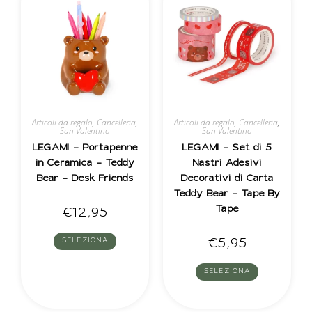
Articoli da regalo
,
Cancelleria
,
Articoli da regalo
,
Cancelleria
,
San Valentino
San Valentino
LEGAMI – Portapenne
LEGAMI – Set di 5
in Ceramica – Teddy
Nastri Adesivi
Bear – Desk Friends
Decorativi di Carta
Teddy Bear – Tape By
Tape
€
12,95
€
5,95
SELEZIONA
SELEZIONA