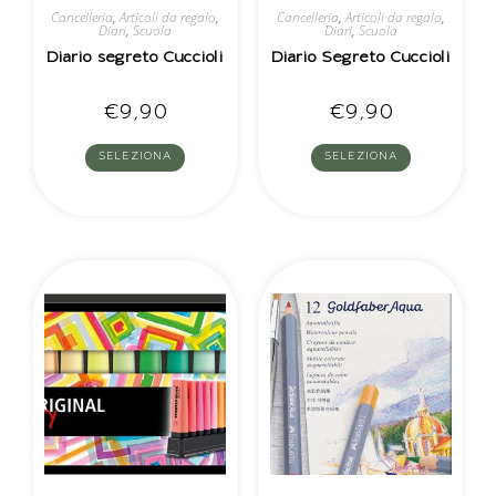
Cancelleria
,
Articoli da regalo
,
Cancelleria
,
Articoli da regalo
,
Diari
,
Scuola
Diari
,
Scuola
Diario segreto Cuccioli
Diario Segreto Cuccioli
€
9,90
€
9,90
SELEZIONA
SELEZIONA