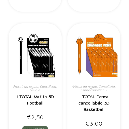
Articoli da regalo
,
Cancelleria
,
Articoli da regalo
,
Cancelleria
,
Scuola
penne cancellabili
I TOTAL Matita 3D
I TOTAL Penna
Football
cancellabile 3D
Basketball
€
2,50
€
3,00