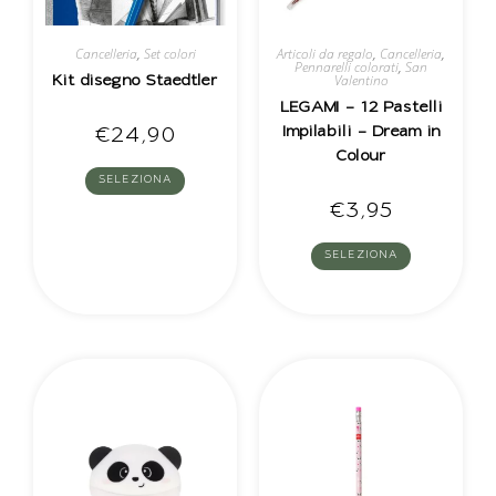
Cancelleria
,
Set colori
Articoli da regalo
,
Cancelleria
,
Pennarelli colorati
,
San
Valentino
Kit disegno Staedtler
LEGAMI – 12 Pastelli
Impilabili – Dream in
€
24,90
Colour
SELEZIONA
€
3,95
SELEZIONA