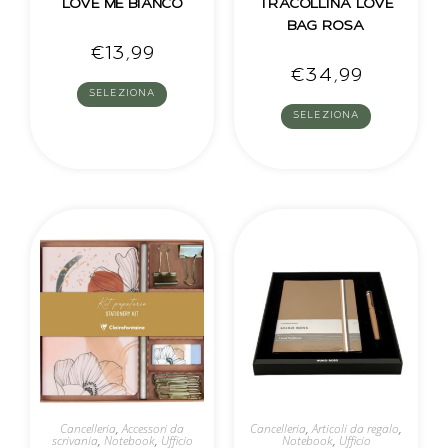
LOVE ME BIANCO
TRACOLLINA LOVE
BAG ROSA
€
13,99
€
34,99
SELEZIONA
SELEZIONA
Cancelleria
,
Accessori da
Cancelleria
,
Articoli da regalo
,
scrivania
,
Notebook
,
Ufficio
Notebook
,
Ufficio