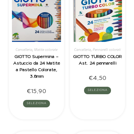
Cancelleria
,
Matite colorate
Cancelleria
,
Pennarelli colorati
GIOTTO Supermina –
GIOTTO TURBO COLOR
Astuccio da 24 Matite
Ast. 24 pennarelli
a Pastello Colorate,
3.8mm
€
4,50
€
15,90
SELEZIONA
SELEZIONA