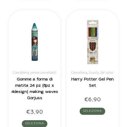
Cancelleria
,
penne cancellabili
Cancelleria
,
Scuola
,
Set colori
Gomme a forma di
Harry Potter Gel Pen
matita 24 pz (6pz x
Set
4design) making waves
Gorjuss
€
6,90
€
3,90
SELEZIONA
SELEZIONA