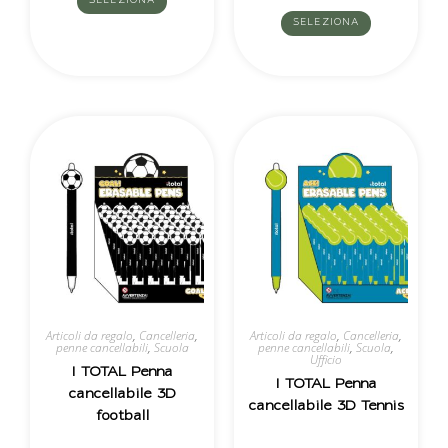
SELEZIONA
SELEZIONA
Articoli da regalo
,
Cancelleria
,
Articoli da regalo
,
Cancelleria
,
penne cancellabili
,
Scuola
penne cancellabili
,
Scuola
,
Ufficio
I TOTAL Penna
I TOTAL Penna
cancellabile 3D
cancellabile 3D Tennis
football