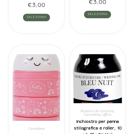
€
3,00
€
3,00
SELEZIONA
SELEZIONA
Accessori da scrivania
,
Cancelleria
,
Ufficio
Inchiostro per penna
Cancelleria
stilografica e roller, 10