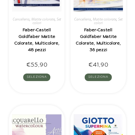
Cancelleria
,
Matite colorate
,
Set
Cancelleria
,
Matite colorate
,
Set
colori
colori
Faber-Castell
Faber-Castell
Goldfaber Matite
Goldfaber Matite
Colorate, Multicolore,
Colorate, Multicolore,
48 pezzi
36 pezzi
€
55,90
€
41,90
SELEZIONA
SELEZIONA