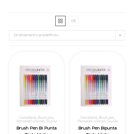
Ordinamento predefinito
Cancelleria
,
Brush pen
,
Cancelleria
,
Brush pen
,
Pennarelli colorati
,
Scuola
Pennarelli colorati
,
Scuola
Brush Pen Bi Punta
Brush Pen Bipunta