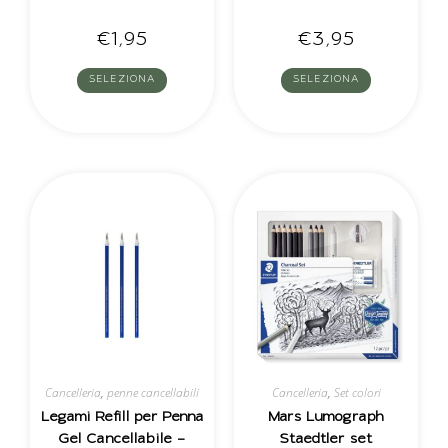
€
1,95
€
3,95
SELEZIONA
SELEZIONA
Cancelleria
,
penne cancellabili
Cancelleria
,
Set colori
Legami Refill per Penna
Mars Lumograph
Gel Cancellabile –
Staedtler set