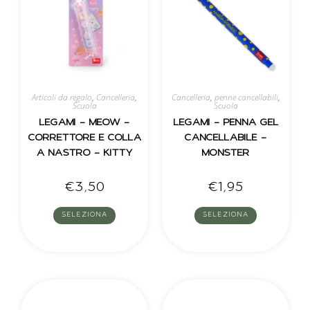
Articoli da regalo
,
Cancelleria
,
Cancelleria
,
penne cancellabili
,
Scuola
Scuola
LEGAMI – MEOW –
LEGAMI – PENNA GEL
CORRETTORE E COLLA
CANCELLABILE –
A NASTRO – KITTY
MONSTER
€
3,50
€
1,95
SELEZIONA
SELEZIONA