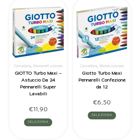
Cancelleria
,
Pennarelli colorati
Cancelleria
,
Matite colorate
GIOTTO Turbo Maxi –
Giotto Turbo Maxi
Astuccio Da 24
Pennarelli Confezione
Pennarelli Super
da 12
Lavabili
€
6,50
€
11,90
SELEZIONA
SELEZIONA