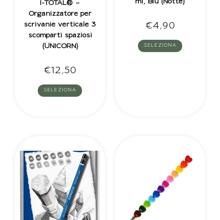
ml, Blu (Notte)
I-TOTAL® –
Organizzatore per
€
4,90
scrivanie verticale 3
scomparti spaziosi
(UNICORN)
SELEZIONA
€
12,50
SELEZIONA