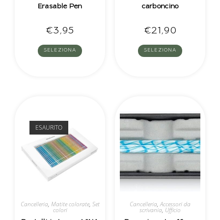
Erasable Pen
carboncino
€
3,95
€
21,90
SELEZIONA
SELEZIONA
ESAURITO
Cancelleria
,
Matite colorate
,
Set
Cancelleria
,
Accessori da
colori
scrivania
,
Ufficio